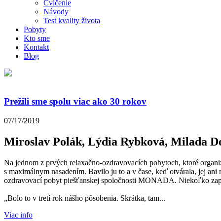
Cvičenie
Návody
Test kvality života
Pobyty
Kto sme
Kontakt
Blog
Prežili sme spolu viac ako 30 rokov
07/17/2019
Miroslav Polák, Lýdia Rybková, Milada
Na jednom z prvých relaxačno-ozdravovacích pobytoch, ktoré organiz
s maximálnym nasadením. Bavilo ju to a v čase, keď otvárala, jej ani 
ozdravovací pobyt piešťanskej spoločnosti MONADA. Niekoľko zaplat
„Bolo to v tretí rok nášho pôsobenia. Skrátka, tam...
Viac info