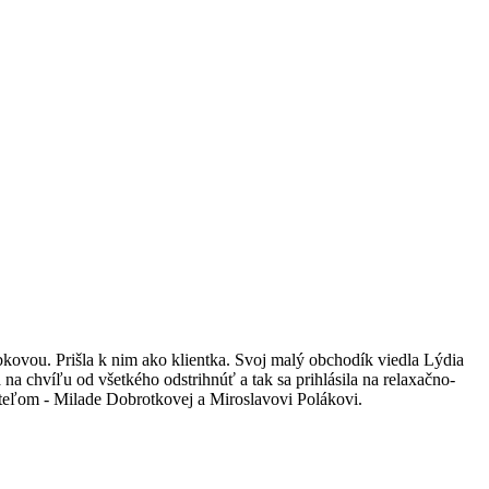
kovou. Prišla k nim ako klientka. Svoj malý obchodík viedla Lýdia
 na chvíľu od všetkého odstrihnúť a tak sa prihlásila na relaxačno-
teľom - Milade Dobrotkovej a Miroslavovi Polákovi.