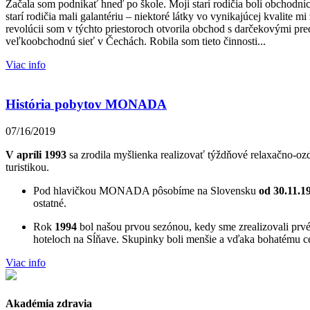
Začala som podnikať hneď po škole. Moji starí rodičia boli obchodní
starí rodičia mali galantériu – niektoré látky vo vynikajúcej kvalite m
revolúcii som v týchto priestoroch otvorila obchod s darčekovými pr
veľkoobchodnú sieť v Čechách. Robila som tieto činnosti...
Viac info
História pobytov MONADA
07/16/2019
V apríli 1993
sa zrodila myšlienka realizovať týždňové relaxačno-o
turistikou.
Pod hlavičkou MONADA pôsobíme na Slovensku
od 30.11.1
ostatné.
Rok
1994
bol našou prvou sezónou, kedy sme zrealizovali prvé
hoteloch na Sĺňave. Skupinky boli menšie a vďaka bohatému c
Viac info
Akadémia zdravia