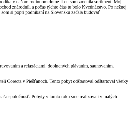
obchodíka v našom rodinnom dome. Len som zmenila sortiment. Moji
 obchod znárodnili a počas týchto čias tu bolo Kvetinárstvo. Po nežnej
k som si popri podnikaní na Slovensku začala budovať
travovaním a relaxáciami, doplnených plávaním, saunovaním,
teli Corecta v Piešťanoch.
Tento pobyt odštartoval odštartoval všetky
 naša spoločnosť. Pobyty v tomto roku sme realizovali v malých