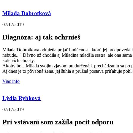
Milada Dobrotková
07/17/2019
Diagnóza: aj tak ochrnieš
Milada Dobrotková odmietla prijať budúcnosť, ktorú jej predpovedali 
nebude..." Dávno už chodila aj Miladina mladšia sestra, ale ona sam
kolenách chrasty.
Akoby bola Milada svojim zjavom predurčená k prechádzaniu sa po pr
Aj dnes je to pôvabná žena, jej štíhla a pružná postava priťahuje pohľ
Viac info
Lýdia Rybková
07/17/2019
Pri vstávaní som zažila pocit odporu