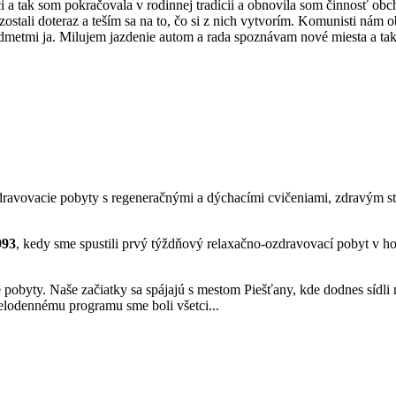
ci a tak som pokračovala v rodinnej tradícii a obnovila som činnosť 
i zostali doteraz a teším sa na to, čo si z nich vytvorím. Komunisti nám
edmetmi ja. Milujem jazdenie autom a rada spoznávam nové miesta a ta
zdravovacie pobyty s regeneračnými a dýchacími cvičeniami, zdravým s
993
, kedy sme spustili prvý týždňový relaxačno-ozdravovací pobyt v ho
 pobyty. Naše začiatky sa spájajú s mestom Piešťany, kde dodnes sídli
elodennému programu sme boli všetci...