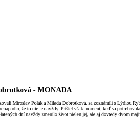
 Dobrotková - MONADA
ovali Miroslav Polák a Milada Dobrotková, sa zoznámili s Lýdiou Ryb
nenapadlo, že to nie je navždy. Prišiel však moment, keď sa potrebovala
ených dní navždy zmenilo život nielen jej, ale aj dovtedy dvom maji