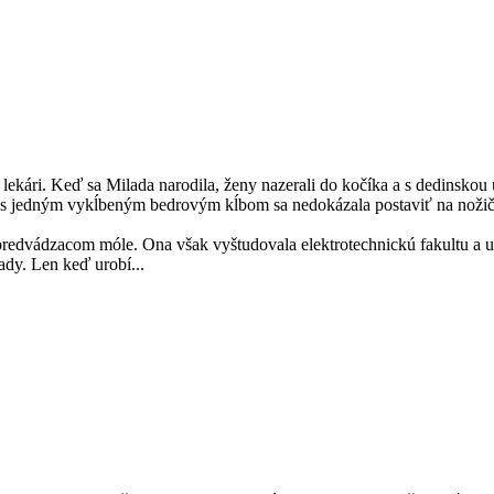
lekári. Keď sa Milada narodila, ženy nazerali do kočíka a s dedinskou
a s jedným vykĺbeným bedrovým kĺbom sa nedokázala postaviť na nožičk
edvádzacom móle. Ona však vyštudovala elektrotechnickú fakultu a uči
ady. Len keď urobí...