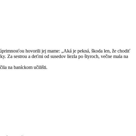
 úprimnosťou hovorili jej mame: „Aká je pekná, škoda len, že chodiť
y. Za sestrou a deťmi od susedov liezla po štyroch, večne mala na
la na baníckom učilišti.