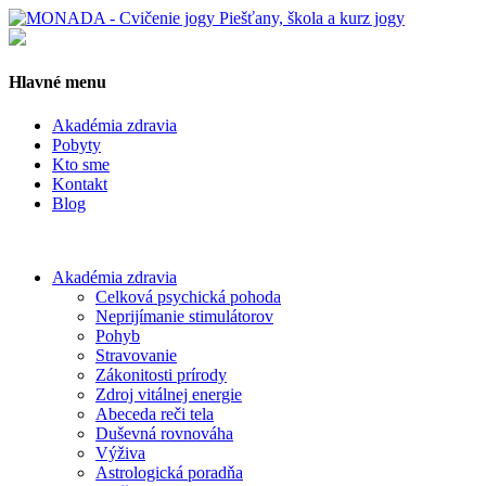
Hlavné menu
Akadémia zdravia
Pobyty
Kto sme
Kontakt
Blog
Akadémia zdravia
Celková psychická pohoda
Neprijímanie stimulátorov
Pohyb
Stravovanie
Zákonitosti prírody
Zdroj vitálnej energie
Abeceda reči tela
Duševná rovnováha
Výživa
Astrologická poradňa