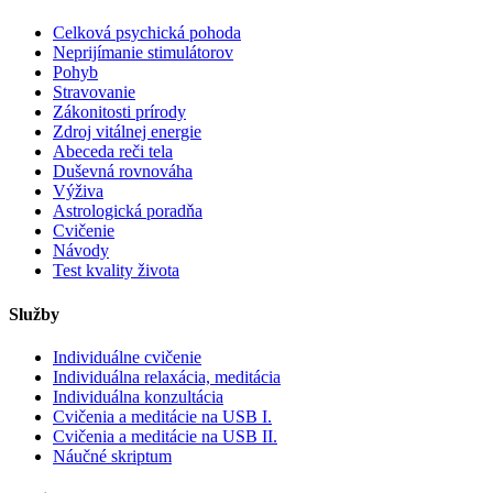
Celková psychická pohoda
Neprijímanie stimulátorov
Pohyb
Stravovanie
Zákonitosti prírody
Zdroj vitálnej energie
Abeceda reči tela
Duševná rovnováha
Výživa
Astrologická poradňa
Cvičenie
Návody
Test kvality života
Služby
Individuálne cvičenie
Individuálna relaxácia, meditácia
Individuálna konzultácia
Cvičenia a meditácie na USB I.
Cvičenia a meditácie na USB II.
Náučné skriptum